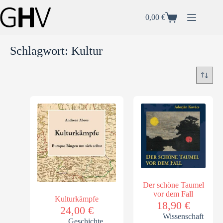
0,00
€
Schlagwort: Kultur
Der schöne Taumel
vor dem Fall
Kulturkämpfe
18,90
€
24,00
€
Wissenschaft
Geschichte
,