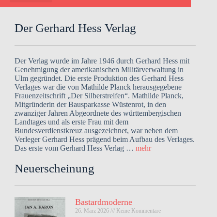
o
l
e
Der Gerhard Hess Verlag
n
)
*
Der Verlag wurde im Jahre 1946 durch Gerhard Hess mit
Genehmigung der amerikanischen Militärverwaltung in
Ulm gegründet. Die erste Produktion des Gerhard Hess
Verlages war die von Mathilde Planck herausgegebene
Frauenzeitschrift „Der Silberstreifen“. Mathilde Planck,
Mitgründerin der Bausparkasse Wüstenrot, in den
zwanziger Jahren Abgeordnete des württembergischen
Landtages und als erste Frau mit dem
Bundesverdienstkreuz ausgezeichnet, war neben dem
Verleger Gerhard Hess prägend beim Aufbau des Verlages.
Das erste vom Gerhard Hess Verlag …
mehr
Neuerscheinung
Bastardmoderne
26. März 2026
Keine Kommentare