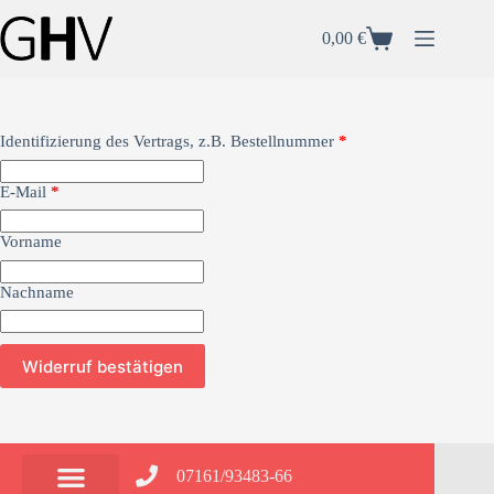
0,00
€
Identifizierung des Vertrags, z.B. Bestellnummer
*
E-Mail
*
E
Vorname
-
M
Nachname
a
i
l
(
Widerruf bestätigen
w
i
e
d
e
r
07161/93483-66
h